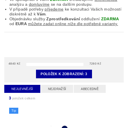
analýzu a
domluvíme
se na dalším postupu.
V případě potřeby
přijedeme
ke konzultaci Vašich možností
diskrétně až k
Vám
.
Objednávku služby
Zprostředkování
oddlužení
ZDARMA
od
EURA
můžete zadat online níže dle potřebné varianty.
4840
Kč
7260
Kč
POLOŽEK K ZOBRAZENÍ:
3
NEJLEVNĚJŠÍ
NEJDRAŽŠÍ
ABECEDNĚ
3
položek celkem
Tip