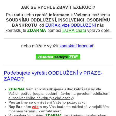
JAK SE RYCHLE ZBAVIT EXEKUCÍ?
Pro
radu
nebo
rychlé informace k
Vašemu
možnému
SOUDNÍMU
ODDLUŽENÍ, INSOLVENCI, OSOBNÍMU
BANKROTU
od
EURA divize ODDLUŽENÍ
nás
kontaktujte
ZDARMA
pomocí
EURA chatu
vpravo dole,
nebo můžete využít
kontaktní formulář:
Potřebujete vyřešit ODDLUŽENÍ v PRAZE-
ZÁPAD?
ZDARMA
Vám zprostředkujeme
advokátní
služby dle
Vašich potřeb (
sepis, podání návrhu na povolení oddlužení
a insolvenčního návrhu fyzické osoby
).
Postaráme
se o
vyřešení
Vašeho požadavku.
Napište
nám
zde
a my Vás budeme následně v nejbližším
možném termínu
kontaktovat
.
Ve spolupráci s Vámi
ZDARMA
zrealizujeme
telefonickou