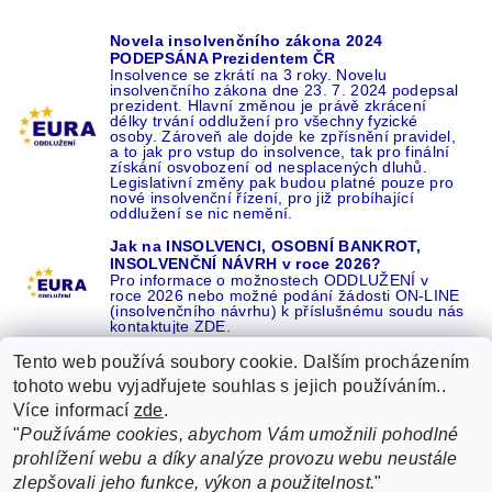
Novela insolvenčního zákona 2024
PODEPSÁNA Prezidentem ČR
Insolvence se zkrátí na 3 roky. Novelu
insolvenčního zákona dne 23. 7. 2024 podepsal
prezident. Hlavní změnou je právě zkrácení
délky trvání oddlužení pro všechny fyzické
osoby. Zároveň ale dojde ke zpřísnění pravidel,
a to jak pro vstup do insolvence, tak pro finální
získání osvobození od nesplacených dluhů.
Legislativní změny pak budou platné pouze pro
nové insolvenční řízení, pro již probíhající
oddlužení se nic nemění.
Jak na INSOLVENCI, OSOBNÍ BANKROT,
INSOLVENČNÍ NÁVRH v roce 2026?
Pro informace o možnostech ODDLUŽENÍ v
roce 2026 nebo možné podání žádosti ON-LINE
(insolvenčního návrhu) k příslušnému soudu nás
kontaktujte ZDE.
Tento web používá soubory cookie. Dalším procházením
tohoto webu vyjadřujete souhlas s jejich používáním..
Více informací
zde
.
Recenze o NÁS na GOOGLE
|
16 let REFERENCÍ v celé ČR
|
"
Používáme cookies, abychom Vám umožnili pohodlné
Recenze o NÁS na SEZNAMU
|
prohlížení webu a díky analýze provozu webu neustále
ŽÁDEJTE život BEZ DLUHŮ nebo EXEKUCÍ ZDE
zlepšovali jeho funkce, výkon a použitelnost.
"