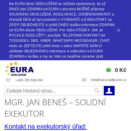
Na EURA divizi ODDLUŽENÍ se můžete spolehnout, že již
DNES jste ZDARMA od EURA v procesu MOŽNÉ přípravy
SOUDNÍHO ODDLUŽENÍ, INSOLVENCE, OSOBNÍ BANKROT a
včerejší DEN už byl poslední s VYMAHAČI a EXEKUTORY za
ZÁDY! OBJEDNEJTE si ještě DNES službu informace ZDARMA
od EURA divize ODDLUŽENÍ. Pro Vaše OTÁZKY: JAK se
RYCHLE ODDLUŽIT?, použijte TELEFONNÍ KONTAKT tel:
725538263, SMS, VIBER, WHATSAPP, MESSENGER, CHAT,
nebo se ZEPTEJTE ještě dnes v sekci NAPIŠTE NÁM či
udělejte OBJEDNÁVKU informace k oddlužení od EURA
ZDARMA v košíku a my se Vám co nejdříve ozveme zpět.
0 Kč
info@eura-oddluzeni.cz
+420 725 538 263
MGR. JAN BENEŠ – SOUDNÍ
EXEKUTOR
Kontakt na exekutorský úřad: