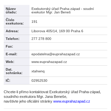
Název
Exekutorský úřad Praha-západ - soudní
úřadu:
exekutor Mgr. Jan Beneš
Číslo
191
exekutora:
Adresa:
Liborova 405/14, 169 00 Praha 6
Telefon:
277 278 800
Fax:
E-mail:
epodatelna@euprahazapad.cz
Web:
www.euprahazapad.cz
Dat.
xtahwnq
schránka:
IČ:
02952530
Chcete-li přímo kontaktovat Exekutorský úřad Praha-západ,
soudního exekutora Mgr. Jana Beneše,
navštivte jeho oficiální stránky
www.euprahazapad.cz