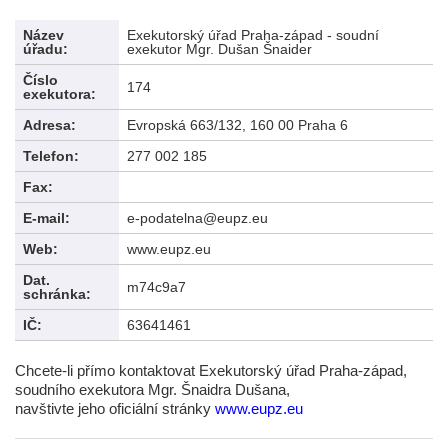
Název
Exekutorský úřad Praha-západ - soudní
úřadu:
exekutor Mgr. Dušan Šnaider
Číslo
174
exekutora:
Adresa:
Evropská 663/132, 160 00 Praha 6
Telefon:
277 002 185
Fax:
E-mail:
e-podatelna@eupz.eu
Web:
www.eupz.eu
Dat.
m74c9a7
schránka:
IČ:
63641461
Chcete-li přímo kontaktovat Exekutorský úřad Praha-západ,
soudního exekutora Mgr. Šnaidra Dušana,
navštivte jeho oficiální stránky
www.eupz.eu