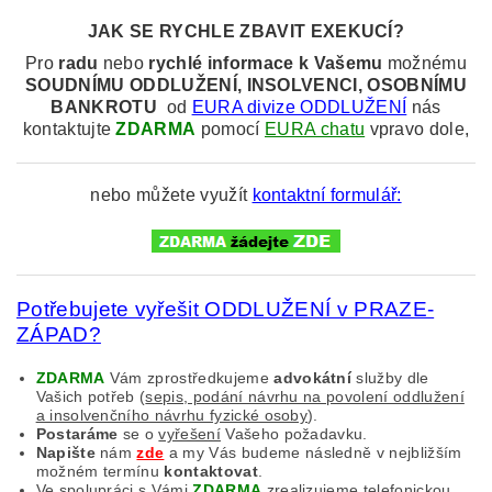
JAK SE RYCHLE ZBAVIT EXEKUCÍ?
Pro
radu
nebo
rychlé informace k
Vašemu
možnému
SOUDNÍMU
ODDLUŽENÍ, INSOLVENCI, OSOBNÍMU
BANKROTU
od
EURA divize ODDLUŽENÍ
nás
kontaktujte
ZDARMA
pomocí
EURA chatu
vpravo dole,
nebo můžete využít
kontaktní formulář:
Potřebujete vyřešit ODDLUŽENÍ v PRAZE-
ZÁPAD?
ZDARMA
Vám zprostředkujeme
advokátní
služby dle
Vašich potřeb (
sepis, podání návrhu na povolení oddlužení
a insolvenčního návrhu fyzické osoby
).
Postaráme
se o
vyřešení
Vašeho požadavku.
Napište
nám
zde
a my Vás budeme následně v nejbližším
možném termínu
kontaktovat
.
Ve spolupráci s Vámi
ZDARMA
zrealizujeme
telefonickou