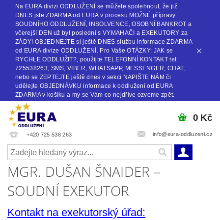
Na EURA divizi ODDLUŽENÍ se můžete spolehnout, že již
DNES jste ZDARMA od EURA v procesu MOŽNÉ přípravy
SOUDNÍHO ODDLUŽENÍ, INSOLVENCE, OSOBNÍ BANKROT a
včerejší DEN už byl poslední s VYMAHAČI a EXEKUTORY za
ZÁDY! OBJEDNEJTE si ještě DNES službu informace ZDARMA
od EURA divize ODDLUŽENÍ. Pro Vaše OTÁZKY: JAK se
RYCHLE ODDLUŽIT?, použijte TELEFONNÍ KONTAKT tel:
725538263, SMS, VIBER, WHATSAPP, MESSENGER, CHAT,
nebo se ZEPTEJTE ještě dnes v sekci NAPIŠTE NÁM či
udělejte OBJEDNÁVKU informace k oddlužení od EURA
ZDARMA v košíku a my se Vám co nejdříve ozveme zpět.
0 Kč
info@eura-oddluzeni.cz
+420 725 538 263
MGR. DUŠAN ŠNAIDER –
SOUDNÍ EXEKUTOR
Kontakt na exekutorský úřad: