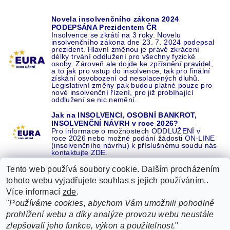
Novela insolvenčního zákona 2024
PODEPSÁNA Prezidentem ČR
Insolvence se zkrátí na 3 roky. Novelu
insolvenčního zákona dne 23. 7. 2024 podepsal
prezident. Hlavní změnou je právě zkrácení
délky trvání oddlužení pro všechny fyzické
osoby. Zároveň ale dojde ke zpřísnění pravidel,
a to jak pro vstup do insolvence, tak pro finální
získání osvobození od nesplacených dluhů.
Legislativní změny pak budou platné pouze pro
nové insolvenční řízení, pro již probíhající
oddlužení se nic nemění.
Jak na INSOLVENCI, OSOBNÍ BANKROT,
INSOLVENČNÍ NÁVRH v roce 2026?
Pro informace o možnostech ODDLUŽENÍ v
roce 2026 nebo možné podání žádosti ON-LINE
(insolvenčního návrhu) k příslušnému soudu nás
kontaktujte ZDE.
Tento web používá soubory cookie. Dalším procházením
tohoto webu vyjadřujete souhlas s jejich používáním..
Více informací
zde
.
Recenze o NÁS na GOOGLE
|
16 let REFERENCÍ v celé ČR
|
"
Používáme cookies, abychom Vám umožnili pohodlné
Recenze o NÁS na SEZNAMU
|
prohlížení webu a díky analýze provozu webu neustále
ŽÁDEJTE život BEZ DLUHŮ nebo EXEKUCÍ ZDE
zlepšovali jeho funkce, výkon a použitelnost.
"