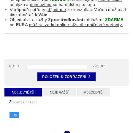
analýzu a
domluvíme
se na dalším postupu.
V případě potřeby
přijedeme
ke konzultaci Vašich možností
diskrétně až k
Vám
.
Objednávku služby
Zprostředkování
oddlužení
ZDARMA
od
EURA
můžete zadat online níže dle potřebné varianty.
4840
Kč
7260
Kč
POLOŽEK K ZOBRAZENÍ:
3
NEJLEVNĚJŠÍ
NEJDRAŽŠÍ
ABECEDNĚ
3
položek celkem
Tip